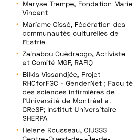
Maryse Trempe, Fondation Marie
Vincent
Mariame Cissé, Fédération des
communautés culturelles de
l’Estrie
Zainabou Ouèdraogo, Activiste
et Comité MGF, RAFIQ
Bilkis Vissandjée, Projet
RHCforFGC - GenderNet ; Faculté
des sciences infirmières de
l'Université de Montréal et
CReSP; Institut Universitaire
SHERPA
Helene Rousseau, CIUSSS
Centre-Ouest-de-l-Île-de-